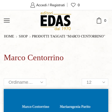
0
Accedi / Registrati
0
PRODOTTI TAGGATI “MARCO CENTORRINO”
HOME
SHOP
Marco Centorrino
Products
per
page
Aggiungi alla lista dei desideri