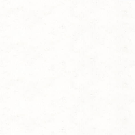
per
page