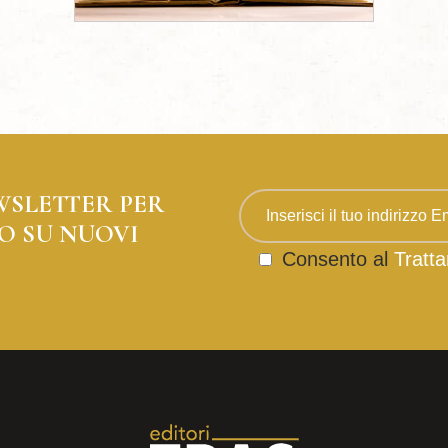
WSLETTER PER
O SU NUOVI
Consento al
Tratta