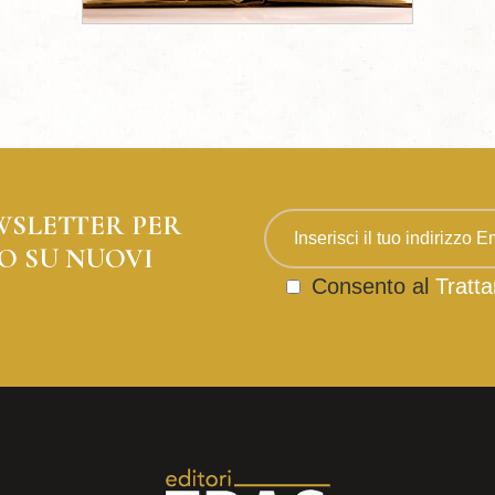
WSLETTER PER
O SU NUOVI
Consento al
Tratta