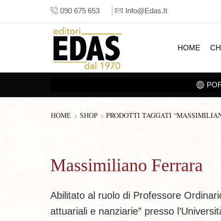
090 675 653
Info@edas.it
HOME
CH
PRODOTTI TAGGATI “MASSIMILIA
HOME
SHOP
Massimiliano Ferrara
Abilitato al ruolo di Professore Ordina
attuariali e nanziarie” presso l’Univers