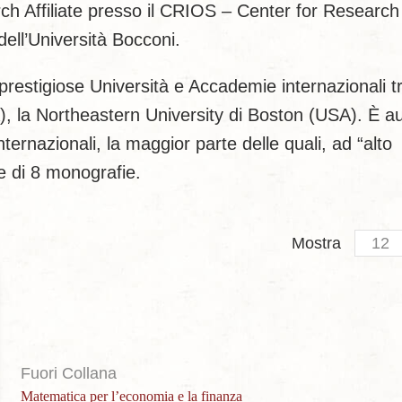
rch Affiliate presso il CRIOS – Center for Research
ell’Università Bocconi.
restigiose Università e Accademie internazionali tr
, la Northeastern University di Boston (USA). È a
internazionali, la maggior parte delle quali, ad “alto
 e di 8 monografie.
Produc
Mostra
per
page
Fuori Collana
Matematica per l’economia e la finanza