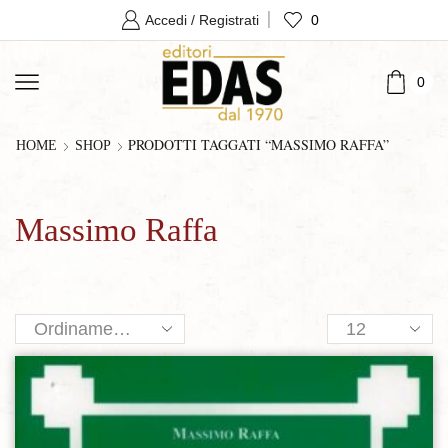
0
Accedi / Registrati
0
PRODOTTI TAGGATI “MASSIMO RAFFA”
HOME
SHOP
Massimo Raffa
Products
per
page
Aggiungi alla lista dei desideri