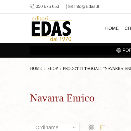
090 675 653
Info@edas.it
HOME
CH
ULTURA SUL TUO TABLET. SCOPRI LA
SEZIONE E-BOOK
PRODOTTI TAGGATI “NAVARRA EN
HOME
SHOP
Navarra Enrico