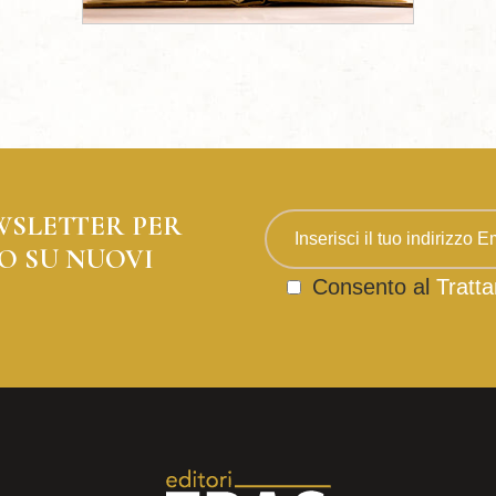
WSLETTER PER
O SU NUOVI
Consento al
Tratta