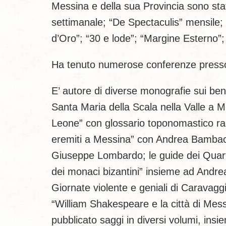
Messina e della sua Provincia sono stati 
settimanale; “De Spectaculis” mensile;
d’Oro”; “30 e lode”; “Margine Esterno”;
Ha tenuto numerose conferenze presso i
E’ autore di diverse monografie sui beni
Santa Maria della Scala nella Valle a Me
Leone” con glossario toponomastico ragi
eremiti a Messina” con Andrea Bambaci; 
Giuseppe Lombardo; le guide dei Quarti
dei monaci bizantini” insieme ad Andre
Giornate violente e geniali di Caravagg
“William Shakespeare e la città di Mes
pubblicato saggi in diversi volumi, insi