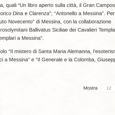
iana, quali “Un libro aperto sulla città, il Gran Campo
torico Dina e Clarenza”; “Antonello a Messina”. Per
Istituto Novecento” di Messina, con la collaborazione
osolymitani Ballivatus Siciliae dei Cavalieri Templar
Templari a Messina”.
titolo “Il mistero di Santa Maria Alemanna, l’esoteri
nici a Messina” e “Il Generale e la Colomba, Giusep
Produc
Mostra
per
page