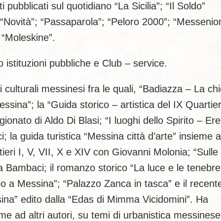
pubblicati sul quotidiano “La Sicilia”; “Il Soldo”
 “Novità”; “Passaparola”; “Peloro 2000”; “Messenio
 “Moleskine”.
stituzioni pubbliche e Club – service.
 culturali messinesi fra le quali, “Badiazza – La chi
ssina”; la “Guida storico – artistica del IX Quartie
onato di Aldo Di Blasi; “I luoghi dello Spirito – Er
la guida turistica “Messina città d’arte” insieme a
eri I, V, VII, X e XIV con Giovanni Molonia; “Sull
a Bambaci; il romanzo storico “La luce e le tenebre
io a Messina”; “Palazzo Zanca in tasca” e il recent
sina” edito dalla “Edas di Mimma Vicidomini”. Ha
eme ad altri autori, su temi di urbanistica messinese