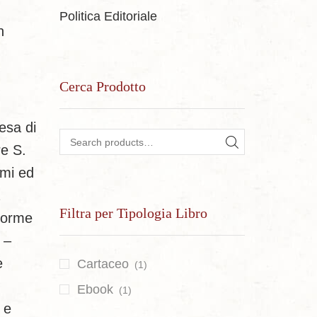
Politica Editoriale
n
Cerca Prodotto
esa di
re S.
Search for:
SEARCH
emi ed
Filtra per Tipologia Libro
e orme
 –
e
Cartaceo
(1)
Ebook
(1)
 e