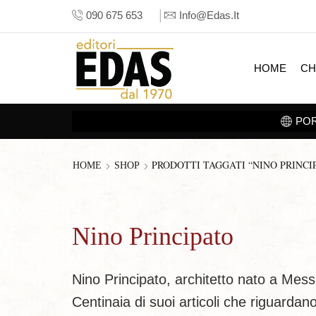
090 675 653
Info@edas.it
HOME
CH
PRODOTTI TAGGATI “NINO PRINCI
HOME
SHOP
Nino Principato
Nino Principato, architetto nato a Messin
Centinaia di suoi articoli che riguardan