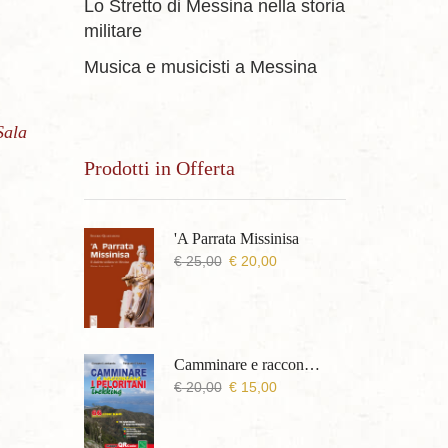
Lo Stretto di Messina nella storia
militare
Musica e musicisti a Messina
Sala
Prodotti in Offerta
'A Parrata Missinisa
Il
Il
€
25,00
€
20,00
prezzo
prezzo
originale
attuale
era:
è:
€ 25,00.
€ 20,00.
Camminare e raccontare i Peloritani Trekking
Il
Il
€
20,00
€
15,00
prezzo
prezzo
originale
attuale
era:
è: