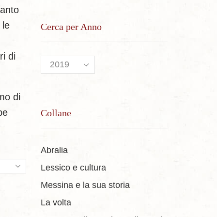
santo
 le
Cerca per Anno
i di
smo di
pe
Collane
Abralia
ts
Lessico e cultura
Messina e la sua storia
La volta