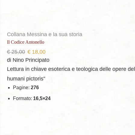
Collana Messina e la sua storia
Il Codice Antonello
Il
Il
€
25,00
€
18,00
prezzo
prezzo
di Nino Principato
originale
attuale
Lettura in chiave esoterica e teologica delle opere de
era:
è:
humani pictoris”
€ 25,00.
€ 18,00.
Pagine:
276
Formato:
16,5×24