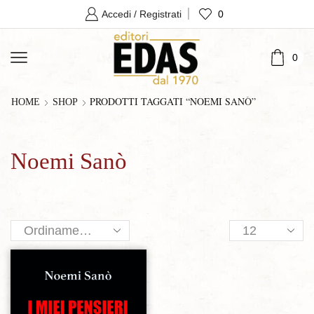
0
Accedi / Registrati
0
PRODOTTI TAGGATI “NOEMI SANÒ”
HOME
SHOP
Noemi Sanò
Products
per
page
Aggiungi alla lista dei desideri