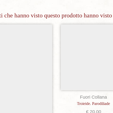
nti che hanno visto questo prodotto hanno visto
Aggiungi alla lista dei desideri
Aggiungi alla lista dei de
Fuori Collana
Troieide. Parodiliade
€
20,00