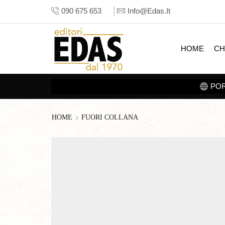
090 675 653
Info@edas.it
HOME
CH
HOME
FUORI COLLANA