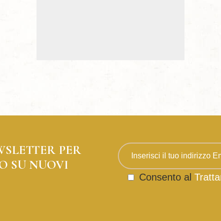
WSLETTER PER
O SU NUOVI
Consento al
Tratta