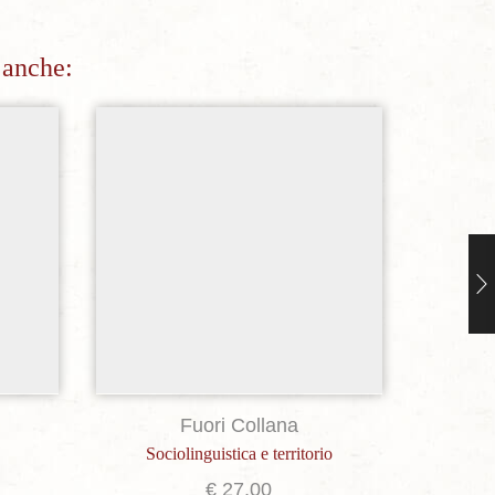
 anche:
sideri
Aggiungi alla lista dei desideri
Ag
Fuori Collana
Sociolinguistica e territorio
«Messi
€
27,00