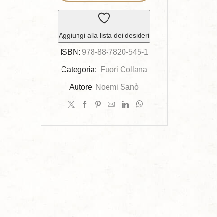
di
vetro
quantità
Aggiungi alla lista dei desideri
ISBN:
978-88-7820-545-1
Categoria:
Fuori Collana
Autore:
Noemi Sanò