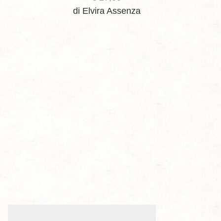
di Elvira Assenza
d