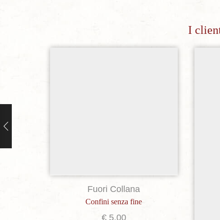
I clie
Aggiungi alla lista dei desideri
Fuori Collana
Confini senza fine
€
5,00