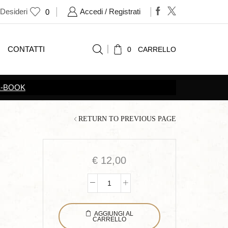
 Desideri
Accedi / Registrati
0
CONTATTI
0
CARRELLO
RETURN TO PREVIOUS PAGE
€
12,00
I
miei
AGGIUNGI AL
pensieri
CARRELLO