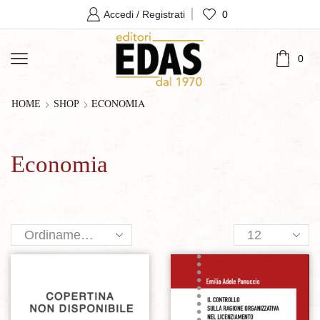
0
Accedi / Registrati
0
ECONOMIA
HOME
SHOP
Economia
Products
per
page
Aggiungi alla lista dei desideri
Aggiungi alla lista dei desideri