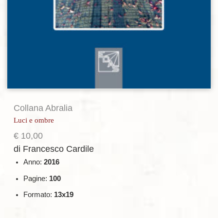
Collana Abralia
Luci e ombre
€
10,00
di Francesco Cardile
Anno:
2016
Pagine:
100
Formato:
13x19