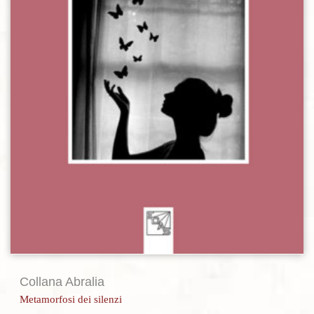
Collana Abralia
Metamorfosi dei silenzi