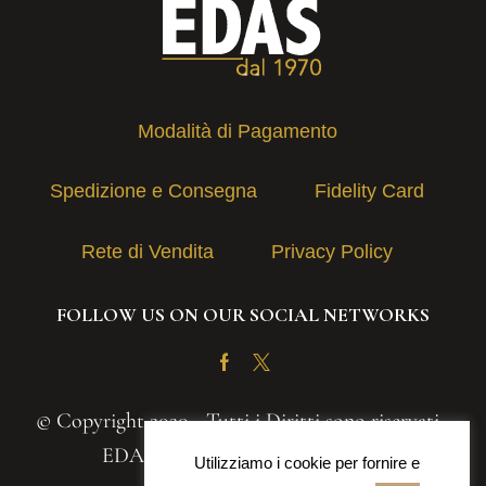
Modalità di Pagamento
Spedizione e Consegna
Fidelity Card
Rete di Vendita
Privacy Policy
FOLLOW US ON OUR SOCIAL NETWORKS
Facebook
Twitter
© Copyright 2020 - Tutti i Diritti sono riservati -
EDAS S.A.S. | P.IVA 03131030839
Utilizziamo i cookie per fornire e