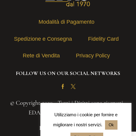
Modalità di Pagamento
Spedizione e Consegna
Fidelity Card
Rete di Vendita
Privacy Policy
FOLLOW US ON OUR SOCIAL NETWORKS
Facebook
Twitter
© Copyright 2020 - Tutti i Diritti sono riservati -
EDAS S.A.S. | P.IVA 03131030839
Utilizziamo i cookie per fornire e
migliorare i nostri servizi.
Ok
Powered by
Iteranea srl