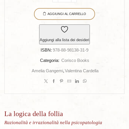
La
logica
AGGIUNGI AL CARRELLO
della
follia
quantità
Aggiungi alla lista dei desideri
ISBN:
978-88-98138-31-9
Categoria:
Corisco Books
Amelia Gangemi
,
Valentina Cardella
La logica della follia
Razionalità e irrazionalità nella psicopatologia