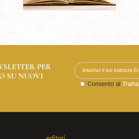
WSLETTER PER
O SU NUOVI
Consento al
Tratta