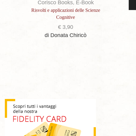
Corisco Books
,
E-Book
Cor
Risvolti e applicazioni delle Scienze
Decodi
Cognitive
ill
€
3,90
à
di Donata Chiricò
di Ant