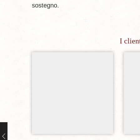
sostegno.
I clie
Aggiungi alla lista dei desideri