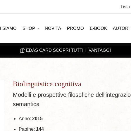
Lista
I SIAMO
SHOP
NOVITÀ
PROMO
E-BOOK
AUTORI
EDAS CARD SCOPRI TUTTI I
VANTAGGI
Biolinguistica cognitiva
Modelli e prospettive filosofiche dell’integrazi
semantica
Anno:
2015
Pagine:
144