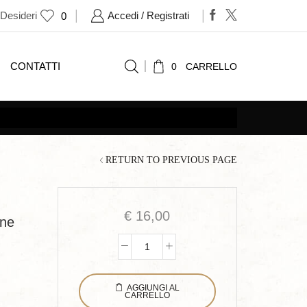
 Desideri
Accedi / Registrati
0
CONTATTI
0
CARRELLO
RETURN TO PREVIOUS PAGE
€
16,00
one
Biolinguistica
cognitiva
AGGIUNGI AL
quantità
CARRELLO