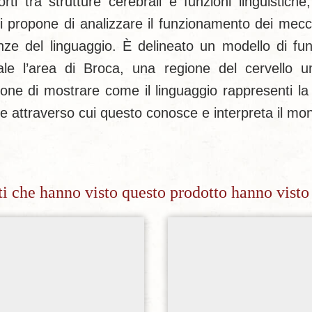
i tra strutture cerebrali e funzioni linguistiche, 
i propone di analizzare il funzionamento dei mecca
cienze del linguaggio. È delineato un modello di f
le l’area di Broca, una regione del cervello u
opone di mostrare come il linguaggio rappresenti la
e attraverso cui questo conosce e interpreta il mo
nti che hanno visto questo prodotto hanno visto
Aggiungi alla lista dei desideri
Aggiungi alla lista dei de