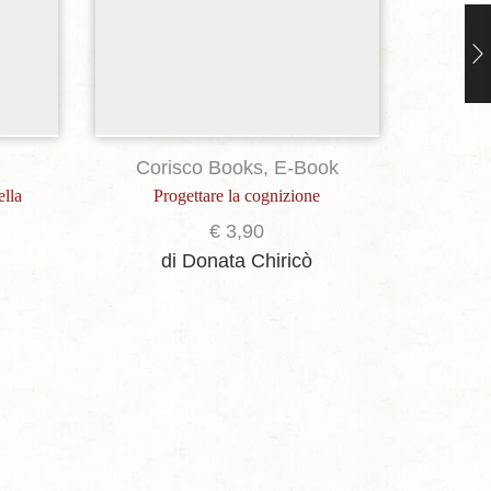
Corisco Books
,
E-Book
ella
Progettare la cognizione
Trasme
cognitivo
€
3,90
di Donata Chiricò
di Ansa
Finocch