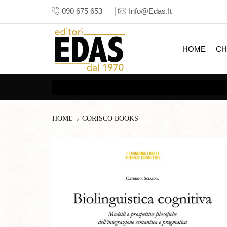
090 675 653
Info@edas.it
HOME
CH
HOME
CORISCO BOOKS