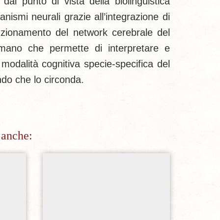
dal punto di vista della biolinguistica
nismi neurali grazie all’integrazione di
unzionamento del network cerebrale del
mano che permette di interpretare e
 modalità cognitiva specie-specifica del
ndo che lo circonda.
 anche:
sideri
Aggiungi alla lista dei desideri
Ag