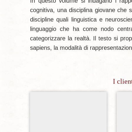
In questo volume si indagano i rapport
cognitiva, una disciplina giovane che s
discipline quali linguistica e neuros
linguaggio che ha come nodo centra
categorizzare la realtà. Il testo si pr
sapiens, la modalità di rappresentazion
I clie
Aggiungi alla lista dei desideri