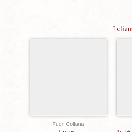
I clie
Aggiungi alla lista dei desideri
Fuori Collana
La peonia
Trattato