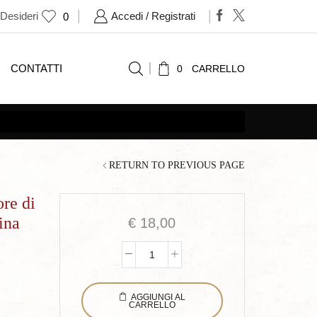
 Desideri
Accedi / Registrati
0
CONTATTI
0
CARRELLO
RETURN TO PREVIOUS PAGE
re di
sina
€
18,00
Analisi
sul
AGGIUNGI AL
comportamento
CARRELLO