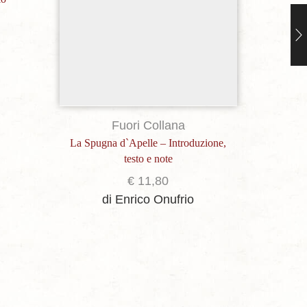
di Ale
Riccobo
Fuori Collana
La Spugna d`Apelle – Introduzione,
testo e note
€
11,80
di Enrico Onufrio