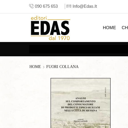
090 675 653
Info@edas.it
HOME
CH
HOME
FUORI COLLANA