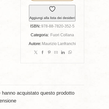
del
consumatore
di
Aggiungi alla lista dei desideri
prodotti
tipici
ISBN:
978-88-7820-352-5
siciliani
Categoria:
Fuori Collana
nella
Autore:
Maurizio Lanfranchi
città
di
Messina
quantità
che hanno acquistato questo prodotto
censione