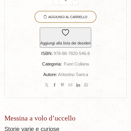
Messina
a
AGGIUNGI AL CARRELLO
volo
d'uccello
quantità
Aggiungi alla lista dei desideri
ISBN:
978-88-7820-546-8
Categoria:
Fuori Collana
Autore:
Antonino Sarica
Messina a volo d’uccello
Storie varie e curiose