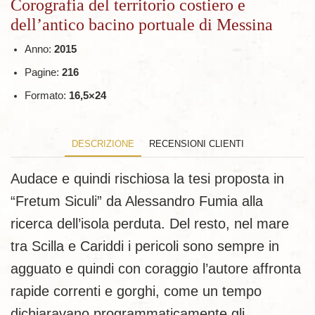
quantità
Corografia del territorio costiero e
dell’antico bacino portuale di Messina
Anno:
2015
Pagine:
216
Formato:
16,5×24
DESCRIZIONE
RECENSIONI CLIENTI
Audace e quindi rischiosa la tesi proposta in
“Fretum Siculi” da Alessandro Fumia alla
ricerca dell’isola perduta. Del resto, nel mare
tra Scilla e Cariddi i pericoli sono sempre in
agguato e quindi con coraggio l’autore affronta
rapide correnti e gorghi, come un tempo
dichiaravano programmaticamente gli