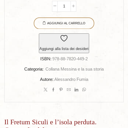
Il
Fretum
AGGIUNGI AL CARRELLO
Siculi
e
l’isola
perduta.
Aggiungi alla lista dei desideri
Corografia
ISBN:
978-88-7820-449-2
del
territorio
Categoria:
Collana Messina e la sua storia
costiero
Autore:
Alessandro Fumia
e
dell’antico
bacino
portuale
di
Messina
Il Fretum Siculi e l’isola perduta.