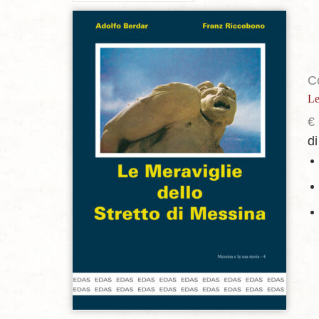
Aggiungi alla lista dei desideri
C
Le
€
di