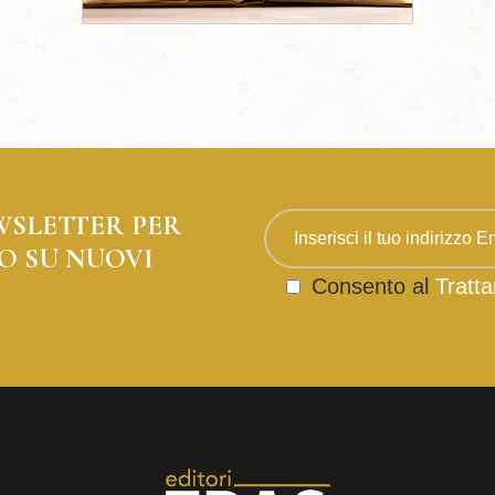
WSLETTER PER
O SU NUOVI
Consento al
Tratta