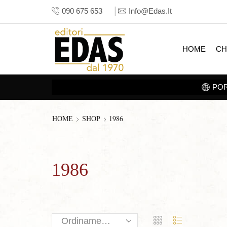
090 675 653
Info@edas.it
HOME
CH
BOOK
1986
HOME
SHOP
1986