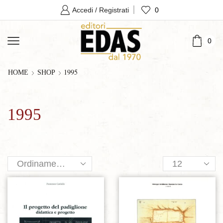
0
Accedi / Registrati
0
1995
HOME
SHOP
1995
Products
per
page
Aggiungi alla lista dei desideri
Aggiungi alla lista dei desideri