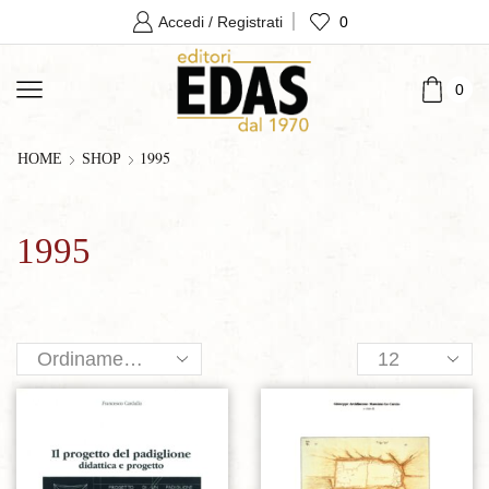
0
Accedi / Registrati
0
1995
HOME
SHOP
1995
Products
per
page
Aggiungi alla lista dei desideri
Aggiungi alla lista dei desideri