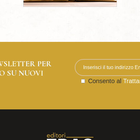
WSLETTER PER
O SU NUOVI
Consento al
Tratta