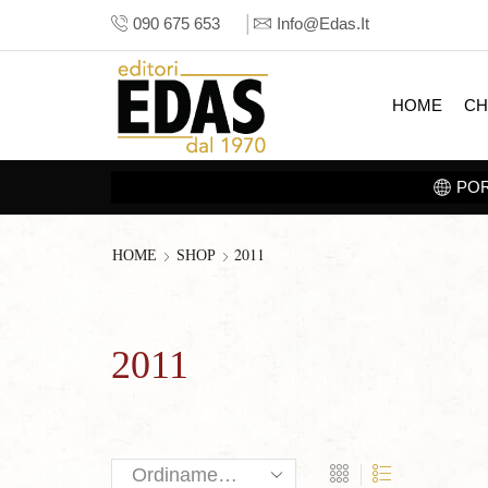
090 675 653
Info@edas.it
HOME
CH
2011
HOME
SHOP
2011