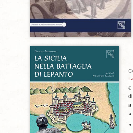
Aggiungi alla lista dei desideri
Co
La
€
d
a