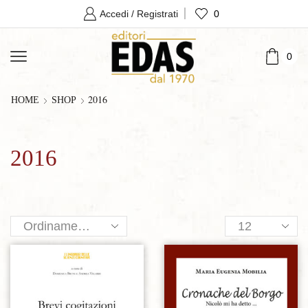
0
Accedi / Registrati
0
2016
HOME
SHOP
2016
Products
per
page
Aggiungi alla lista dei desideri
Aggiungi alla lista dei desideri