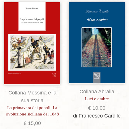
Aggiungi alla lista dei desideri
Aggiungi alla lista dei desideri
Collana Abralia
Collana Messina e la
Luci e ombre
sua storia
€
10,00
La primavera dei popoli. La
rivoluzione siciliana del 1848
di Francesco Cardile
€
15,00