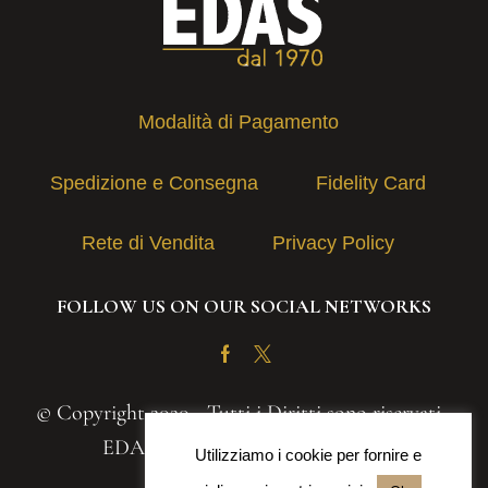
Modalità di Pagamento
Spedizione e Consegna
Fidelity Card
Rete di Vendita
Privacy Policy
FOLLOW US ON OUR SOCIAL NETWORKS
Facebook
Twitter
© Copyright 2020 - Tutti i Diritti sono riservati -
EDAS S.A.S. | P.IVA 03131030839
Utilizziamo i cookie per fornire e