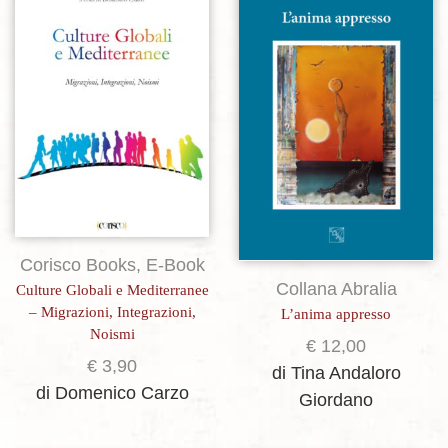
Aggiungi alla lista dei desideri
Aggiungi alla lista dei desideri
Corisco Books
,
E-Book
Collana Abralia
Culture Globali e Mediterranee
– Migrazioni, Integrazioni,
L’anima appresso
Noismi
€
12,00
€
3,90
di Tina Andaloro
di Domenico Carzo
Giordano