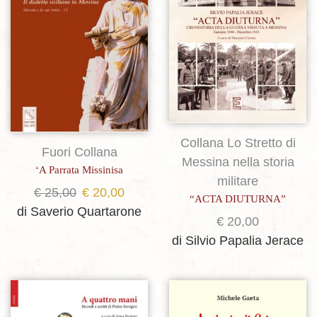
Collana Lo Stretto di
Fuori Collana
Messina nella storia
‘A Parrata Missinisa
militare
Il
Il
€
25,00
€
20,00
“ACTA DIUTURNA”
prezzo
prezzo
di Saverio Quartarone
€
20,00
originale
attuale
di Silvio Papalia Jerace
era:
è:
€ 25,00.
€ 20,00.