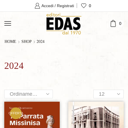
0
Accedi / Registrati
0
2024
HOME
SHOP
2024
Products
per
page
OFFERTA
Aggiungi alla lista dei desideri
Aggiungi alla lista dei desideri