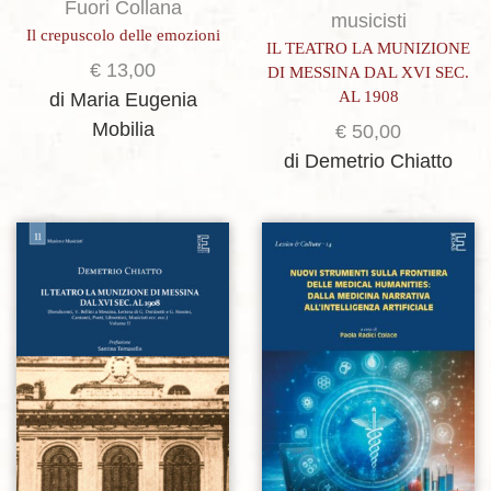
Fuori Collana
musicisti
Il crepuscolo delle emozioni
IL TEATRO LA MUNIZIONE
€
13,00
DI MESSINA DAL XVI SEC.
AL 1908
di Maria Eugenia
Mobilia
€
50,00
di Demetrio Chiatto
Aggiungi alla lista dei desideri
Aggiungi alla lista dei desideri