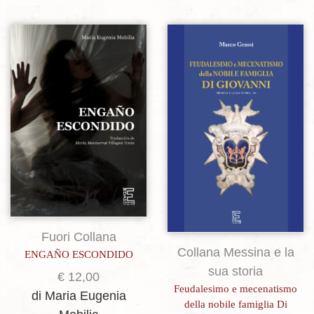
Aggiungi alla lista dei desideri
Aggiungi alla lista dei desideri
Fuori Collana
Collana Messina e la
ENGAÑO ESCONDIDO
sua storia
€
12,00
Feudalesimo e mecenatismo
di Maria Eugenia
della nobile famiglia Di