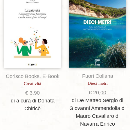
Aggiungi alla lista dei desideri
Aggiungi alla lista dei desideri
Fuori Collana
Corisco Books
,
E-Book
Dieci metri
Creatività
€
20,00
€
3,90
di De Matteo Sergio
di
di a cura di Donata
Giovanni Ammendolia
di
Chiricò
Mauro Cavallaro
di
Navarra Enrico