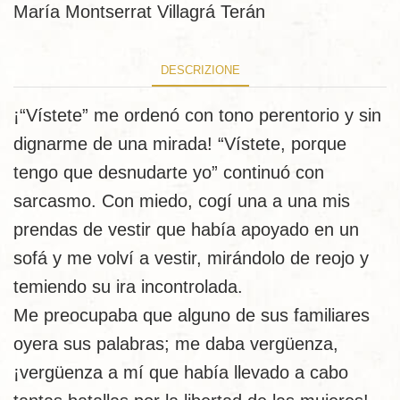
María Montserrat Villagrá Terán
DESCRIZIONE
¡“Vístete” me ordenó con tono perentorio y sin
dignarme de una mirada! “Vístete, porque
tengo que desnudarte yo” continuó con
sarcasmo. Con miedo, cogí una a una mis
prendas de vestir que había apoyado en un
sofá y me volví a vestir, mirándolo de reojo y
temiendo su ira incontrolada.
Me preocupaba que alguno de sus familiares
oyera sus palabras; me daba vergüenza,
¡vergüenza a mí que había llevado a cabo