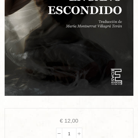
€
12,00
ENGAÑO