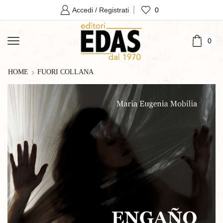
0
Accedi / Registrati
0
HOME
FUORI COLLANA