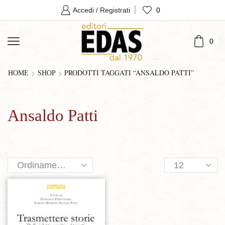
0
Accedi / Registrati
0
PRODOTTI TAGGATI “ANSALDO PATTI”
HOME
SHOP
Ansaldo Patti
Products
per
page
Aggiungi alla lista dei desideri