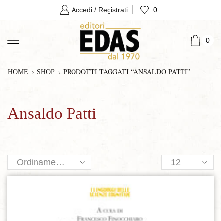
0
Accedi / Registrati
0
PRODOTTI TAGGATI “ANSALDO PATTI”
HOME
SHOP
Ansaldo Patti
Products
per
page
Aggiungi alla lista dei desideri