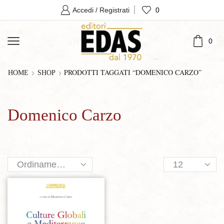
0
Accedi / Registrati
0
PRODOTTI TAGGATI “DOMENICO CARZO”
HOME
SHOP
Domenico Carzo
Products
per
page
Aggiungi alla lista dei desideri