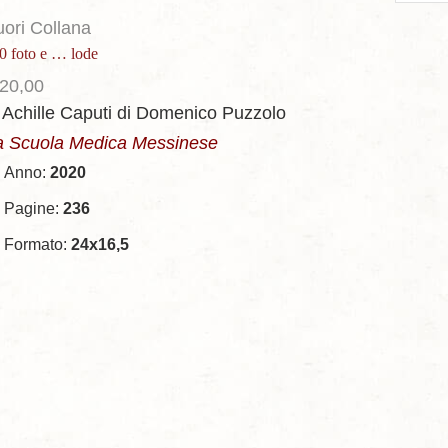
per
uori Collana
page
0 foto e … lode
20,00
 Achille Caputi
di Domenico Puzzolo
a Scuola Medica Messinese
Anno:
2020
Pagine:
236
Formato:
24x16,5