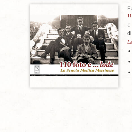
F
11
€
Aggiungi alla lista dei desideri
di
L