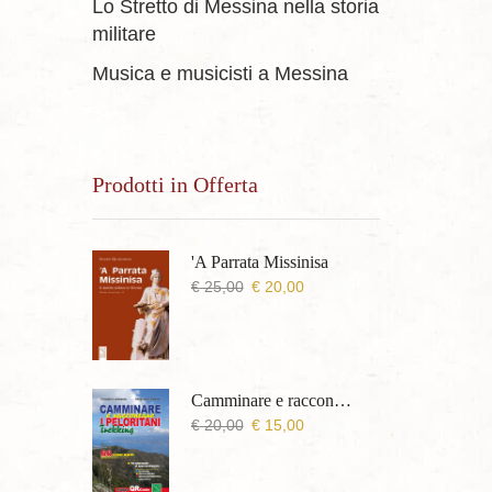
Lo Stretto di Messina nella storia
militare
Musica e musicisti a Messina
Prodotti in Offerta
'A Parrata Missinisa
Il
Il
€
25,00
€
20,00
prezzo
prezzo
originale
attuale
era:
è:
€ 25,00.
€ 20,00.
Camminare e raccontare i Peloritani Trekking
Il
Il
€
20,00
€
15,00
prezzo
prezzo
originale
attuale
era:
è: