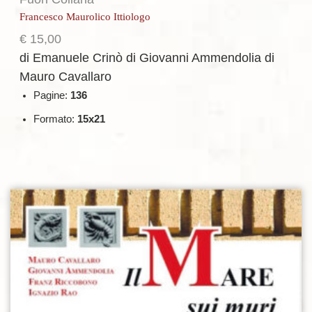
Francesco Maurolico Ittiologo
€
15,00
di Emanuele Crinò
di Giovanni Ammendolia
di
Mauro Cavallaro
Pagine:
136
Formato:
15x21
Aggiungi alla lista dei desideri