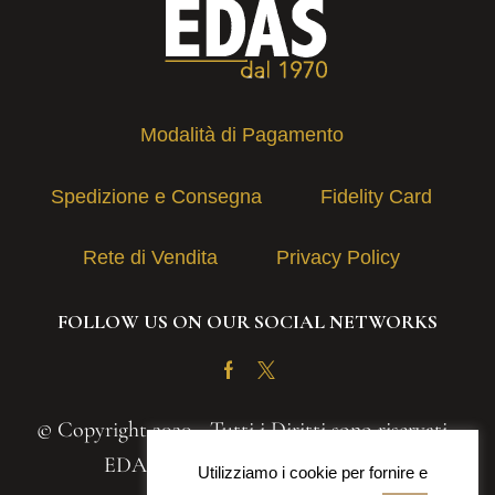
Modalità di Pagamento
Spedizione e Consegna
Fidelity Card
Rete di Vendita
Privacy Policy
FOLLOW US ON OUR SOCIAL NETWORKS
Facebook
Twitter
© Copyright 2020 - Tutti i Diritti sono riservati -
EDAS S.A.S. | P.IVA 03131030839
Utilizziamo i cookie per fornire e