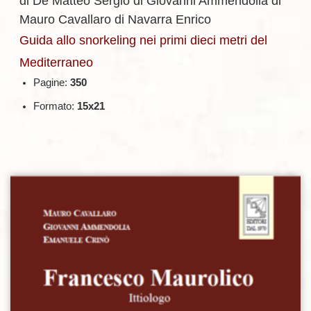
di De Matteo Sergio
di Giovanni Ammendolia
di
Mauro Cavallaro
di Navarra Enrico
Guida allo snorkeling nei primi dieci metri del
Mediterraneo
Pagine:
350
Formato:
15x21
Aggiungi alla lista dei desideri