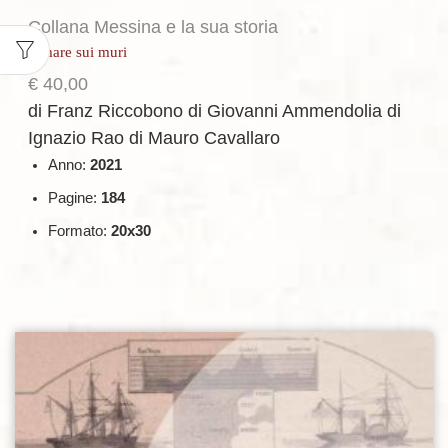
Collana Messina e la sua storia
Il mare sui muri
€
40,00
di Franz Riccobono
di Giovanni Ammendolia
di
Ignazio Rao
di Mauro Cavallaro
Anno:
2021
Pagine:
184
Formato:
20x30
Aggiungi alla lista dei desideri