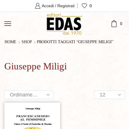
0
Accedi / Registrati
0
PRODOTTI TAGGATI “GIUSEPPE MILIGI”
HOME
SHOP
Giuseppe Miligi
Products
per
page
Aggiungi alla lista dei desideri