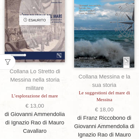
Aggiungi alla lista dei desideri
Aggiungi alla lista dei desideri
ESAURITO
Collana Lo Stretto di
Collana Messina e la
Messina nella storia
sua storia
militare
Le suggestioni del mare di
L’esplorazione del mare
Messina
€
13,00
€
18,00
di Giovanni Ammendolia
di Franz Riccobono
di
di Ignazio Rao
di Mauro
Giovanni Ammendolia
di
Cavallaro
Ignazio Rao
di Mauro