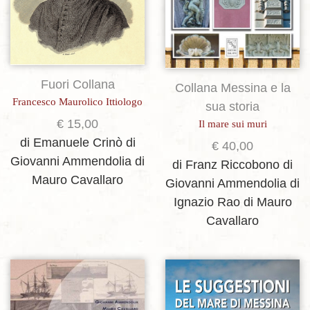
Fuori Collana
Collana Messina e la
Francesco Maurolico Ittiologo
sua storia
€
15,00
Il mare sui muri
di Emanuele Crinò
di
€
40,00
Giovanni Ammendolia
di
di Franz Riccobono
di
Mauro Cavallaro
Giovanni Ammendolia
di
Ignazio Rao
di Mauro
Cavallaro