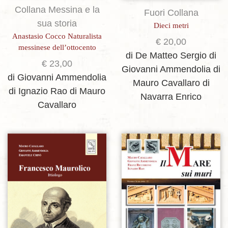
Collana Messina e la
Fuori Collana
sua storia
Dieci metri
Anastasio Cocco Naturalista
€
20,00
messinese dell’ottocento
di De Matteo Sergio
di
€
23,00
Giovanni Ammendolia
di
di Giovanni Ammendolia
Mauro Cavallaro
di
di Ignazio Rao
di Mauro
Navarra Enrico
Cavallaro
Aggiungi alla lista dei desideri
Aggiungi alla lista dei desideri