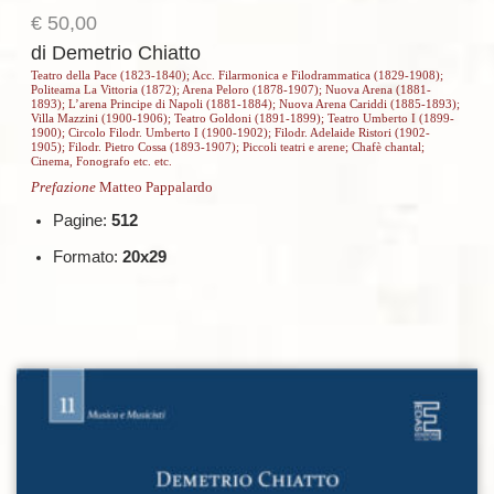
€
50,00
di Demetrio Chiatto
Teatro della Pace (1823-1840); Acc. Filarmonica e Filodrammatica (1829-1908);
Politeama La Vittoria (1872); Arena Peloro (1878-1907); Nuova Arena (1881-
1893); L’arena Principe di Napoli (1881-1884); Nuova Arena Cariddi (1885-1893);
Villa Mazzini (1900-1906); Teatro Goldoni (1891-1899); Teatro Umberto I (1899-
1900); Circolo Filodr. Umberto I (1900-1902); Filodr. Adelaide Ristori (1902-
1905); Filodr. Pietro Cossa (1893-1907); Piccoli teatri e arene; Chafè chantal;
Cinema, Fonografo etc. etc.
Prefazione
Matteo Pappalardo
Pagine:
512
Formato:
20x29
Aggiungi alla lista dei desideri