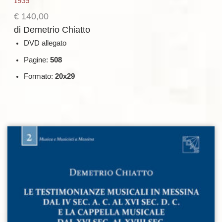
1935
€
140,00
di Demetrio Chiatto
DVD allegato
Pagine:
508
Formato:
20x29
Aggiungi alla lista dei desideri