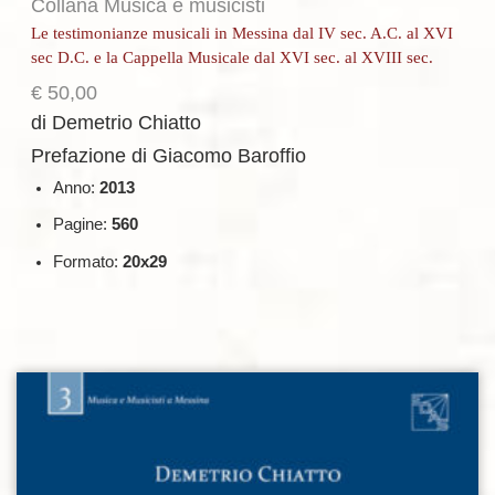
Collana Musica e musicisti
Le testimonianze musicali in Messina dal IV sec. A.C. al XVI
sec D.C. e la Cappella Musicale dal XVI sec. al XVIII sec.
€
50,00
di Demetrio Chiatto
Prefazione di Giacomo Baroffio
Anno:
2013
Pagine:
560
Formato:
20x29
Aggiungi alla lista dei desideri