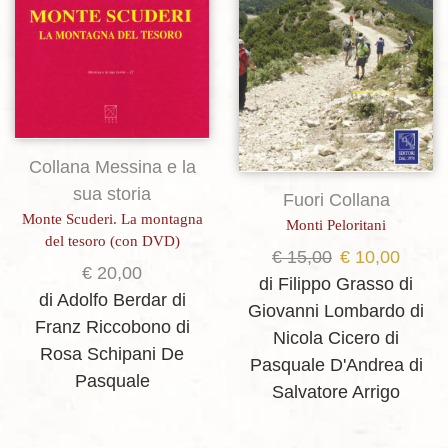
Collana Messina e la
sua storia
Fuori Collana
Monte Scuderi. La montagna
Monti Peloritani
del tesoro (con DVD)
Il
Il
€
15,00
€
10,00
€
20,00
prezzo
prezz
di Filippo Grasso
di
di Adolfo Berdar
di
originale
attual
Giovanni Lombardo
di
Franz Riccobono
di
era:
è:
Nicola Cicero
di
Rosa Schipani De
€ 15,00.
€ 10,0
Pasquale D'Andrea
di
Pasquale
Salvatore Arrigo