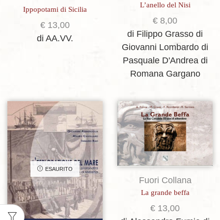
L’anello del Nisi
Ippopotami di Sicilia
€
8,00
€
13,00
di Filippo Grasso
di
di AA.VV.
Giovanni Lombardo
di
Pasquale D'Andrea
di
Romana Gargano
Aggiungi alla lista dei desideri
Aggiungi alla lista dei desideri
ESAURITO
Fuori Collana
La grande beffa
€
13,00