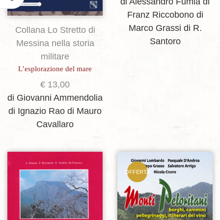
di Alessandro Fumia
di
Franz Riccobono
di
Marco Grassi
di R.
Collana Lo Stretto di
Santoro
Messina nella storia
militare
L’esplorazione del mare
€
13,00
di Giovanni Ammendolia
di Ignazio Rao
di Mauro
Cavallaro
OFFERTA
Aggiungi alla lista dei desideri
Aggiungi alla lista dei desideri