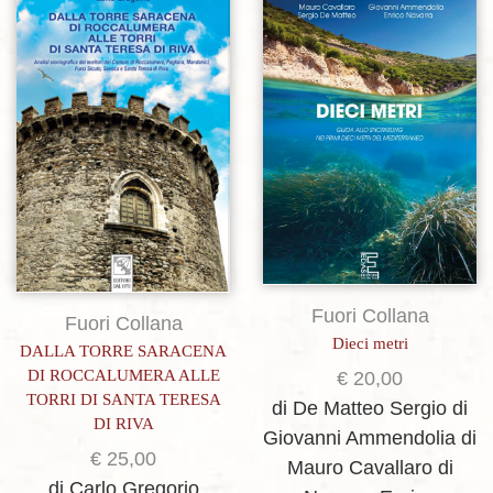
Aggiungi alla lista dei desideri
Aggiungi alla lista dei desideri
Fuori Collana
Fuori Collana
Dieci metri
DALLA TORRE SARACENA
DI ROCCALUMERA ALLE
€
20,00
TORRI DI SANTA TERESA
di De Matteo Sergio
di
DI RIVA
Giovanni Ammendolia
di
€
25,00
Mauro Cavallaro
di
di Carlo Gregorio