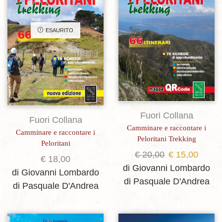
ESAURITO
Fuori Collana
Fuori Collana
Camminare e raccontare i
Camminare e raccontare i
Peloritani Trekking
Peloritani
Il
Il
€
20,00
€
15,00
€
18,00
prezzo
prezz
di Giovanni Lombardo
di Giovanni Lombardo
originale
attual
di Pasquale D'Andrea
di Pasquale D'Andrea
era:
è:
€ 20,00.
€ 15,0