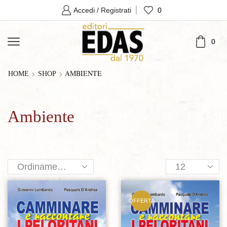
0
Accedi / Registrati
0
AMBIENTE
HOME
SHOP
Ambiente
Products
per
page
OFFERTA
Aggiungi alla lista dei desideri
Aggiungi alla lista dei desideri