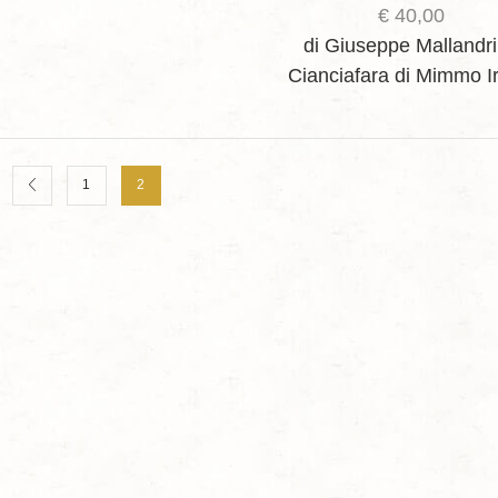
€
40,00
di Giuseppe Mallandr
Cianciafara
di Mimmo Ir
1
2