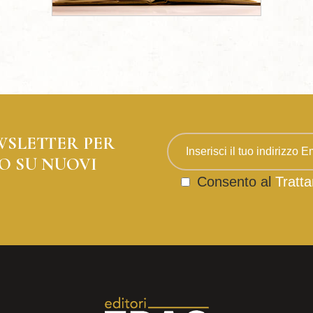
WSLETTER PER
O SU NUOVI
Consento al
Tratta