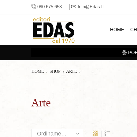
090 675 653
Info@edas.it
HOME
CH
HOME
SHOP
ARTE
Arte