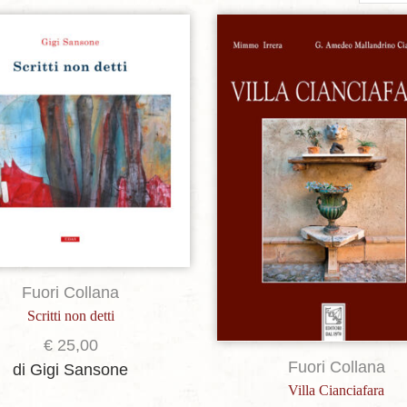
per
page
Aggiungi alla lista dei desideri
Aggiungi alla lista dei de
Fuori Collana
Scritti non detti
€
25,00
Fuori Collana
di Gigi Sansone
Villa Cianciafara