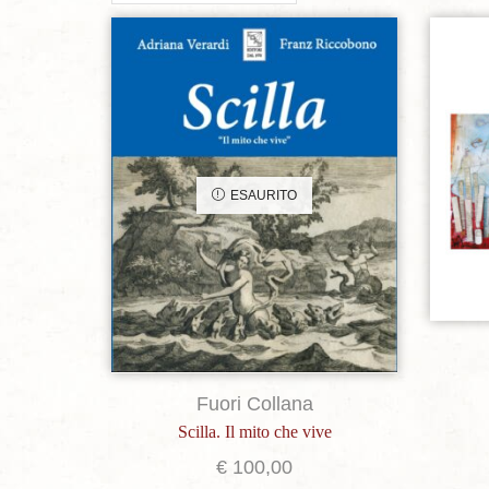
Aggiungi alla lista dei desideri
ESAURITO
Fuori Collana
Scilla. Il mito che vive
€
100,00