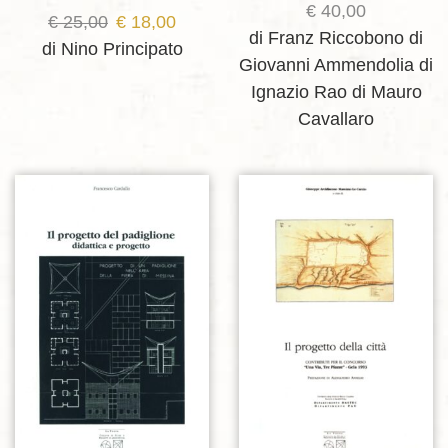
€
40,00
Il
Il
€
25,00
€
18,00
di Franz Riccobono
di
prezzo
prezzo
di Nino Principato
Giovanni Ammendolia
di
originale
attuale
Ignazio Rao
di Mauro
era:
è:
Cavallaro
€ 25,00.
€ 18,00.
Aggiungi alla lista dei desideri
Aggiungi alla lista dei desideri