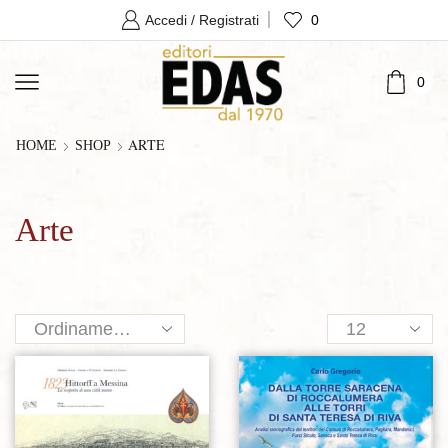
0
Accedi / Registrati
0
ARTE
HOME
SHOP
Arte
Products
per
page
Aggiungi alla lista dei desideri
Aggiungi alla lista dei desideri