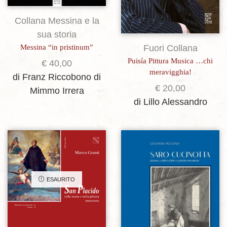
Collana Messina e la
sua storia
Messina “in pristinum”
Fuori Collana
Puisía Pittura Musica …chi
€
40,00
meravigghia!
di Franz Riccobono
di
€
20,00
Mimmo Irrera
di Lillo Alessandro
Aggiungi alla lista dei desideri
Aggiungi alla lista dei desideri
ESAURITO