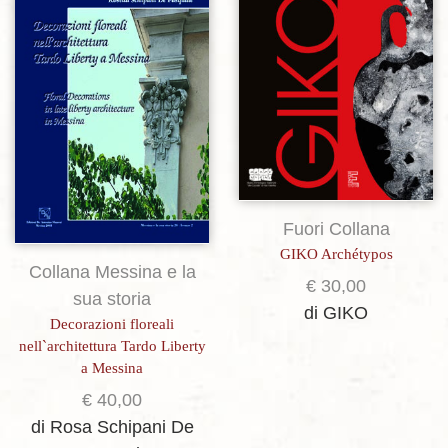
Aggiungi alla lista dei desideri
Aggiungi alla lista dei desideri
Fuori Collana
GIKO Archétypos
Collana Messina e la
€
30,00
sua storia
di GIKO
Decorazioni floreali
nell`architettura Tardo Liberty
a Messina
€
40,00
di Rosa Schipani De