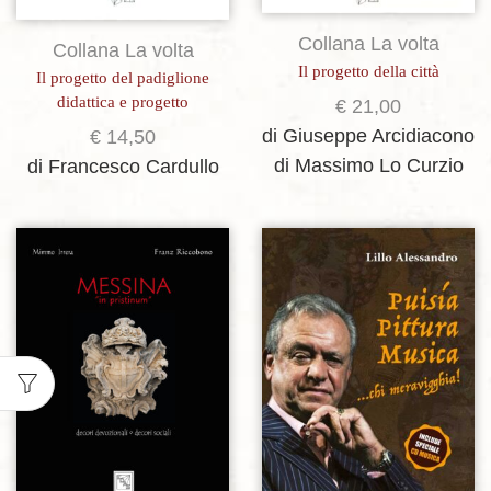
Collana La volta
Collana La volta
Il progetto della città
Il progetto del padiglione
didattica e progetto
€
21,00
di Giuseppe Arcidiacono
€
14,50
di Massimo Lo Curzio
di Francesco Cardullo
Aggiungi alla lista dei desideri
Aggiungi alla lista dei desideri