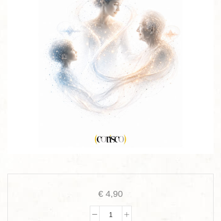
€
4,90
Pragmatica