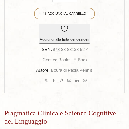
Clinica
AGGIUNGI AL CARRELLO
e
Scienze
Cognitive
del
Aggiungi alla lista dei desideri
Linguaggio
ISBN:
978-88-98138-52-4
quantità
Corisco Books
,
E-Book
Autore:
a cura di Paola Pennisi
Pragmatica Clinica e Scienze Cognitive
del Linguaggio