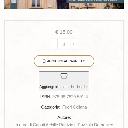
€
15,00
Una
giornata
AGGIUNGI AL CARRELLO
particolare:
un
Istituto,
un
Aggiungi alla lista dei desideri
professore
ISBN:
978-88-7820-591-8
e
…
Categoria:
Fuori Collana
ricordi
Autore:
quantità
a cura di Caputi Achille Patrizio e Puzzolo Domenico