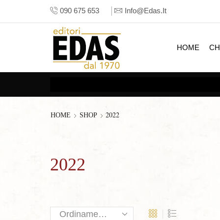
090 675 653
Info@edas.it
HOME
CH
2022
HOME
SHOP
2022