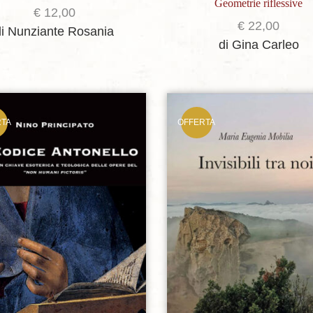
Geometrie riflessive
€
12,00
€
22,00
di Nunziante Rosania
di Gina Carleo
RTA
OFFERTA
Aggiungi alla lista dei desideri
Aggiungi alla lista dei de