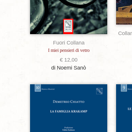
Colla
Fuori Collana
I miei pensieri di vetro
€
12,00
di Noemi Sanò
Aggiungi alla lista dei desideri