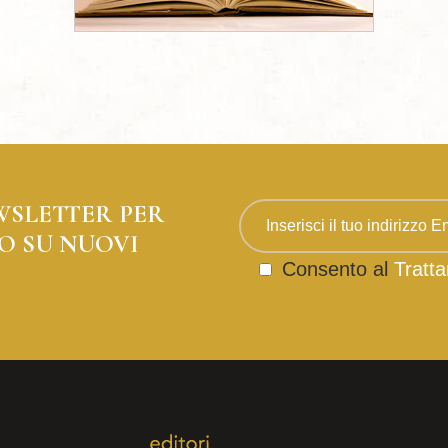
WSLETTER PER
O SU NUOVI
Consento al
Tratta