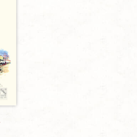
sideri
o