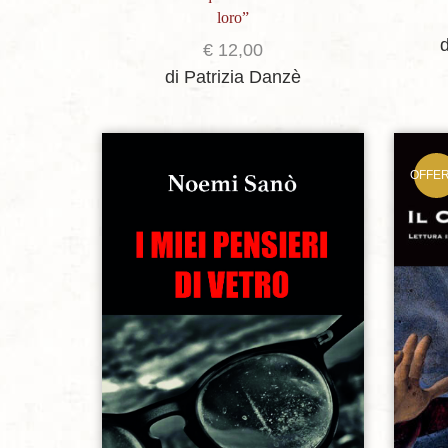
loro”
€
12,00
di Patrizia Danzè
OFFE
Aggiungi alla lista dei desideri