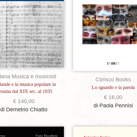
lana Musica e musicisti
Corisco Books
ande e la musica popolare in
Lo sguardo e la parola
ssina dal XIX sec. al 1935
€
16,00
€
140,00
di Paola Pennisi
di Demetrio Chiatto