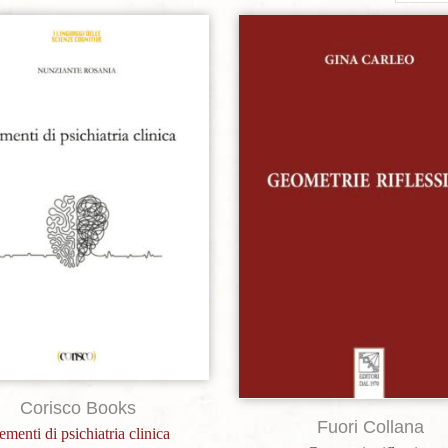
per
page
Aggiungi alla lista dei desideri
Aggiungi alla lista dei de
Corisco Books
Fuori Collana
ementi di psichiatria clinica