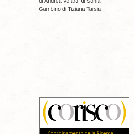
di Andrea Velardi
di Sonia
Gambino
di Tiziana Tarsia