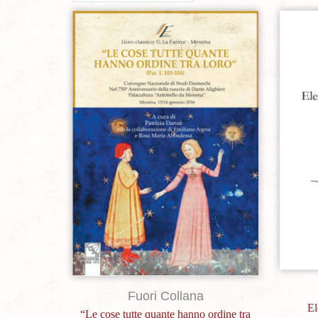
Aggiungi alla lista dei desideri
Fuori Collana
El
“Le cose tutte quante hanno ordine tra