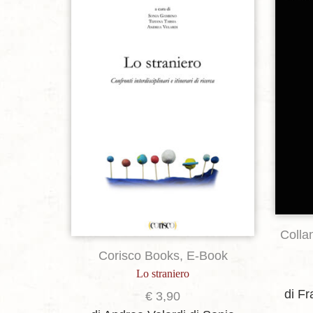
Aggiungi alla lista dei desideri
Colla
Corisco Books
,
E-Book
Lo straniero
di F
€
3,90