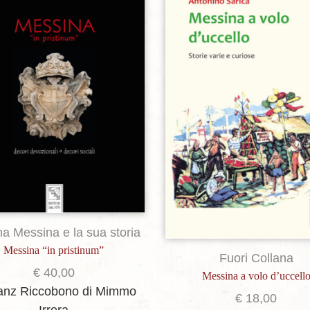
Aggiungi alla lista dei desideri
Aggiungi alla lista dei de
na Messina e la sua storia
Messina “in pristinum”
Fuori Collana
€
40,00
Messina a volo d’uccell
ranz Riccobono
di Mimmo
€
18,00