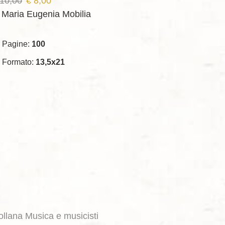
Il
Il
10,00
€
8,00
prezzo
prezzo
i Maria Eugenia Mobilia
originale
attuale
era:
è:
Pagine:
100
€ 10,00.
€ 8,00.
Formato:
13,5x21
ollana Musica e musicisti