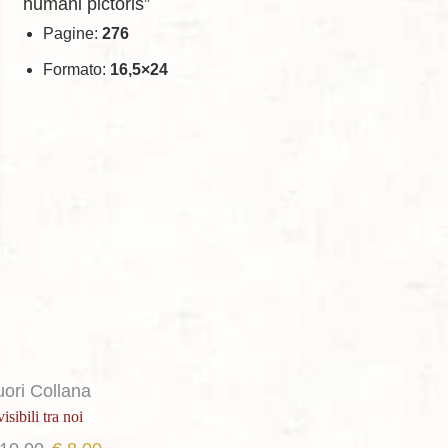
humani pictoris”
€ 25,00.
€ 18,00.
Pagine:
276
Formato:
16,5×24
uori Collana
visibili tra noi