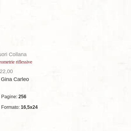
uori Collana
ometrie riflessive
22,00
i Gina Carleo
Pagine:
256
Formato:
16,5x24