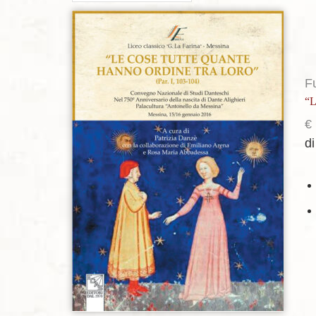
Aggiungi alla lista dei desideri
F
“L
€
di