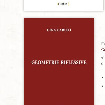
Aggiungi alla lista dei desideri
F
Ge
€
d