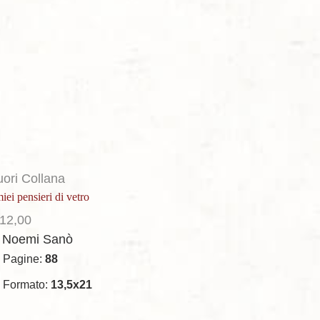
uori Collana
miei pensieri di vetro
12,00
i Noemi Sanò
Pagine:
88
Formato:
13,5x21