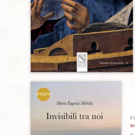
OFFERTA
Aggiungi alla lista dei desideri
F
In