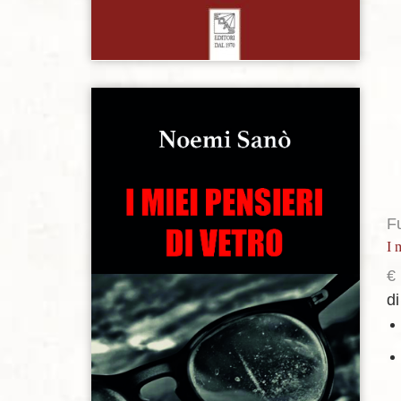
Aggiungi alla lista dei desideri
F
I 
€
d