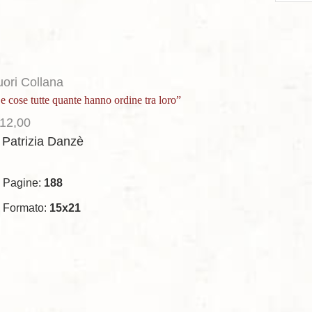
per
page
uori Collana
e cose tutte quante hanno ordine tra loro”
12,00
 Patrizia Danzè
Pagine:
188
Formato:
15x21