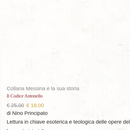
Collana Messina e la sua storia
Il Codice Antonello
Il
Il
€
25,00
€
18,00
prezzo
prezzo
di Nino Principato
originale
attuale
Lettura in chiave esoterica e teologica delle opere de
era:
è: