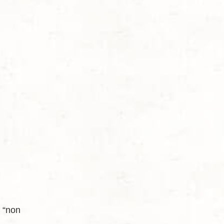
l
“non