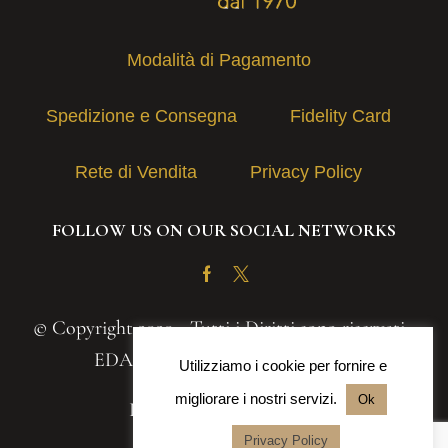
Modalità di Pagamento
Spedizione e Consegna
Fidelity Card
Rete di Vendita
Privacy Policy
FOLLOW US ON OUR SOCIAL NETWORKS
Facebook
Twitter
© Copyright 2020 - Tutti i Diritti sono riservati -
EDAS S.A.S. | P.IVA 03131030839
Utilizziamo i cookie per fornire e
migliorare i nostri servizi.
Ok
Powered by
Iteranea srl
Privacy Policy