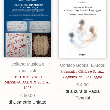
Aggiungi alla lista dei desideri
Aggiungi alla lista dei desideri
Collana Musica e
Corisco Books
,
E-Book
musicisti
Pragmatica Clinica e Scienze
I TEATRI MINORI DI
Cognitive del Linguaggio
MESSINA DAL XIX SEC. AL
€
4,90
1908
di a cura di Paola
€
50,00
Pennisi
di Demetrio Chiatto