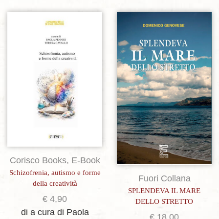
Aggiungi alla lista dei desideri
Aggiungi alla lista dei desideri
Corisco Books
,
E-Book
Schizofrenia, autismo e forme
Fuori Collana
della creatività
SPLENDEVA IL MARE
€
4,90
DELLO STRETTO
di a cura di Paola
€
18,00