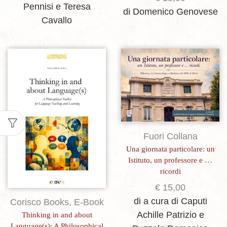
Pennisi e Teresa
di Domenico Genovese
Cavallo
Aggiungi alla lista dei desideri
Aggiungi alla lista dei desideri
Fuori Collana
Una giornata particolare: un
Istituto, un professore e …
ricordi
€
15,00
di a cura di Caputi
Corisco Books
,
E-Book
Achille Patrizio e
Thinking in and about
Language(s): A Philosophical