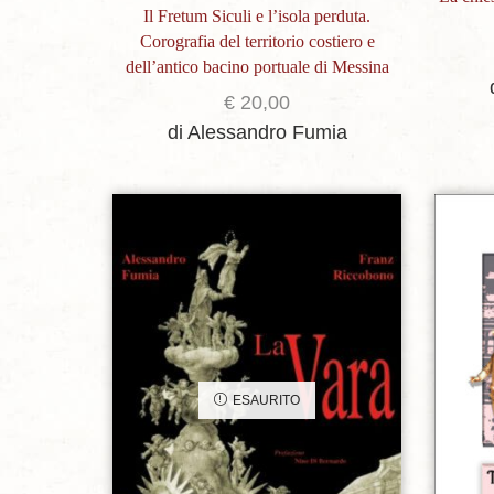
Il Fretum Siculi e l’isola perduta.
Corografia del territorio costiero e
dell’antico bacino portuale di Messina
€
20,00
di Alessandro Fumia
Aggiungi alla lista dei desideri
ESAURITO