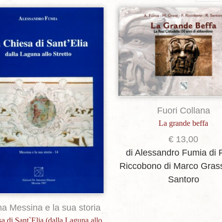
per
page
Aggiungi alla lista dei desideri
Aggiungi alla lista dei de
Fuori Collana
La grande beffa
€
13,00
di Alessandro Fumia
di 
Riccobono
di Marco Gras
Santoro
na Messina e la sua storia
a di Sant`Elia (dalla Laguna allo