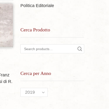
Politica Editoriale
sideri
Cerca Prodotto
Search for:
SEARCH
Cerca per Anno
Franz
si
di R.