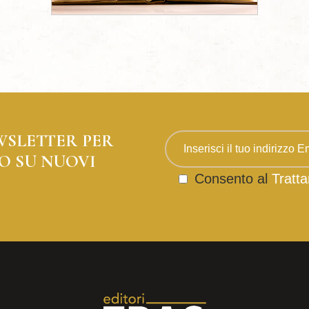
WSLETTER PER
O SU NUOVI
Consento al
Tratta