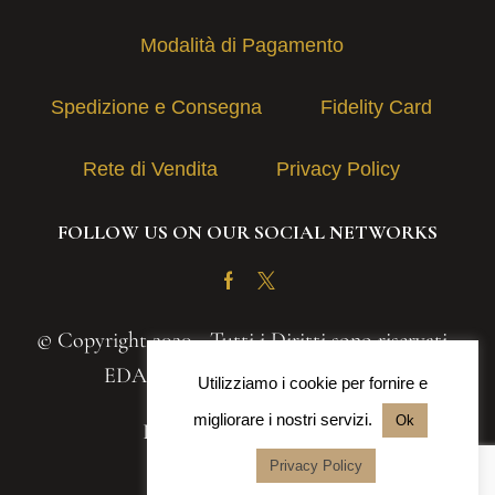
Modalità di Pagamento
Spedizione e Consegna
Fidelity Card
Rete di Vendita
Privacy Policy
FOLLOW US ON OUR SOCIAL NETWORKS
Facebook
Twitter
© Copyright 2020 - Tutti i Diritti sono riservati -
EDAS S.A.S. | P.IVA 03131030839
Utilizziamo i cookie per fornire e
migliorare i nostri servizi.
Ok
Powered by
Iteranea srl
Privacy Policy