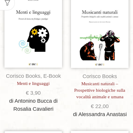
Aggiungi alla lista dei desideri
Aggiungi alla lista dei desideri
Corisco Books
,
E-Book
Corisco Books
Menti e linguaggi
Musicanti naturali –
Prospettive biologiche sulla
€
3,90
vocalità animale e umana
di Antonino Bucca
di
€
22,00
Rosalia Cavalieri
di Alessandra Anastasi