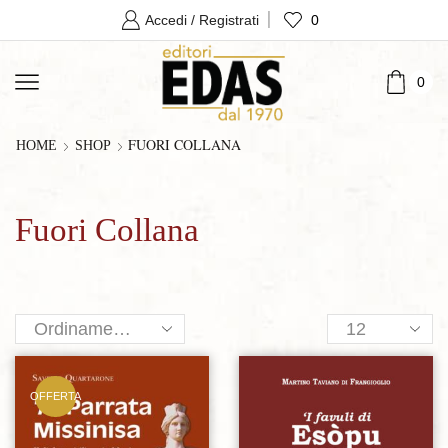
0
Accedi / Registrati
0
FUORI COLLANA
HOME
SHOP
Fuori Collana
Products
per
page
OFFERTA
Aggiungi alla lista dei desideri
Aggiungi alla lista dei desideri