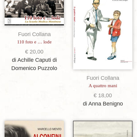
Aggiungi alla lista dei desideri
Aggiungi alla lista dei desideri
Fuori Collana
110 foto e … lode
€
20,00
di Achille Caputi
di
Domenico Puzzolo
Fuori Collana
A quattro mani
€
18,00
di Anna Benigno