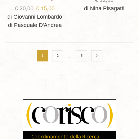
Il
Il
di Nina Pisagatti
€
20,00
€
15,00
prezzo
prezzo
di Giovanni Lombardo
originale
attuale
di Pasquale D'Andrea
era:
è:
€ 20,00.
€ 15,00.
…
1
2
8