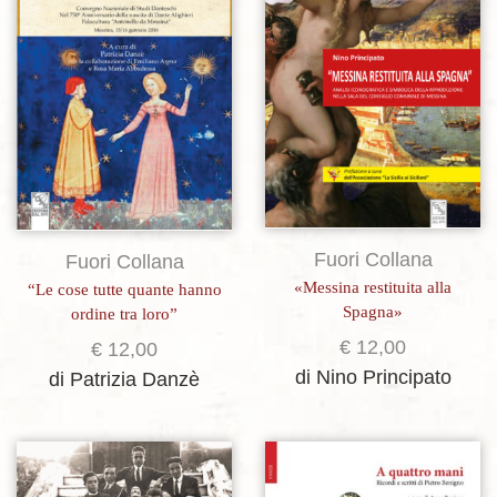
Aggiungi alla lista dei desideri
Aggiungi alla lista dei desideri
Fuori Collana
Fuori Collana
«Messina restituita alla
“Le cose tutte quante hanno
Spagna»
ordine tra loro”
€
12,00
€
12,00
di Nino Principato
di Patrizia Danzè