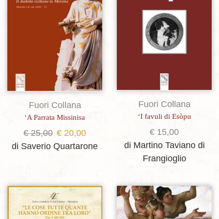
Fuori Collana
Fuori Collana
‘I favuli di Esòpu
‘A Parrata Missinisa
€
15,00
Il
Il
€
25,00
€
20,00
di Martino Taviano di
prezzo
prezzo
di Saverio Quartarone
Frangioglio
originale
attuale
era:
è:
€ 25,00.
€ 20,00.