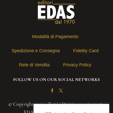
Modalità di Pagamento
Spedizione e Consegna
Fidelity Card
Rete di Vendita
Privacy Policy
FOLLOW US ON OUR SOCIAL NETWORKS
Facebook
Twitter
© Copyright 2020 - Tutti i Diritti sono riservati -
EDAS S.A.S. | P.IVA 03131030839