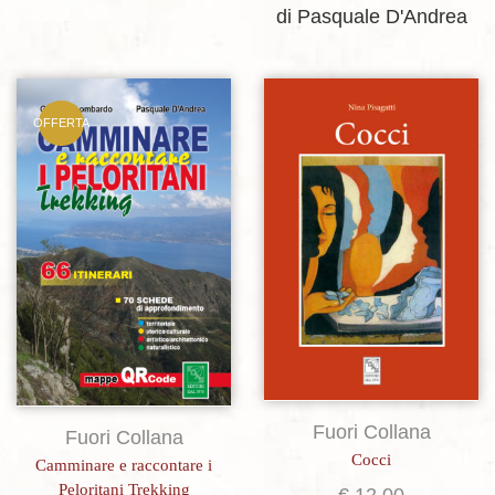
di Pasquale D'Andrea
OFFERTA
Aggiungi alla lista dei desideri
Aggiungi alla lista dei desideri
Fuori Collana
Fuori Collana
Cocci
Camminare e raccontare i
Peloritani Trekking
€
12,00