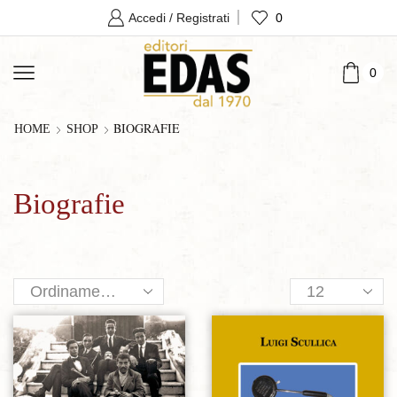
0
Accedi / Registrati
0
BIOGRAFIE
HOME
SHOP
Biografie
Products
per
page
Aggiungi alla lista dei desideri
Aggiungi alla lista dei desideri