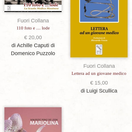
Fuori Collana
110 foto e … lode
€
20,00
di Achille Caputi
di
Domenico Puzzolo
Fuori Collana
Lettera ad un giovane medico
€
15,00
di Luigi Scullica
Aggiungi alla lista dei desideri