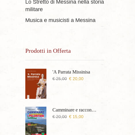
Lo Stretto di Messina nella storia
militare
Musica e musicisti a Messina
Prodotti in Offerta
'A Parrata Missinisa
Il
Il
€
25,00
€
20,00
prezzo
prezzo
originale
attuale
era:
è:
€ 25,00.
€ 20,00.
Camminare e raccontare i Peloritani Trekking
Il
Il
€
20,00
€
15,00
prezzo
prezzo
originale
attuale
era:
è: