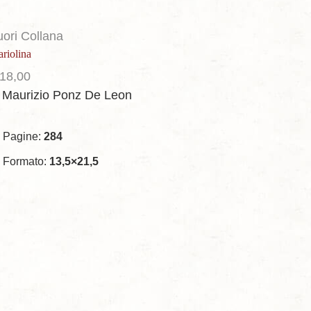
uori Collana
riolina
18,00
i Maurizio Ponz De Leon
Pagine:
284
Formato:
13,5×21,5