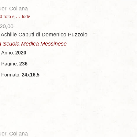
per
uori Collana
page
0 foto e … lode
20,00
 Achille Caputi
di Domenico Puzzolo
a Scuola Medica Messinese
Anno:
2020
Pagine:
236
Formato:
24x16,5
uori Collana