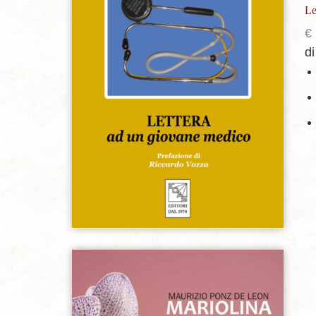
Le
€
di
Aggiungi alla lista dei desideri