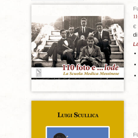
F
11
€
Aggiungi alla lista dei desideri
di
L
Aggiungi alla lista dei desideri
F