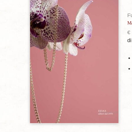
F
Ma
€
d