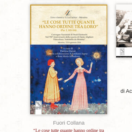
Aggiungi alla lista dei desideri
di Ac
Fuori Collana
“Le cose tutte quante hanno ordine tra