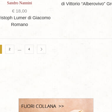
Sandro Nannini
di Vittorio “Alberovivo” G
€
18,00
ristoph Lumer
di Giacomo
Romano
…
2
4