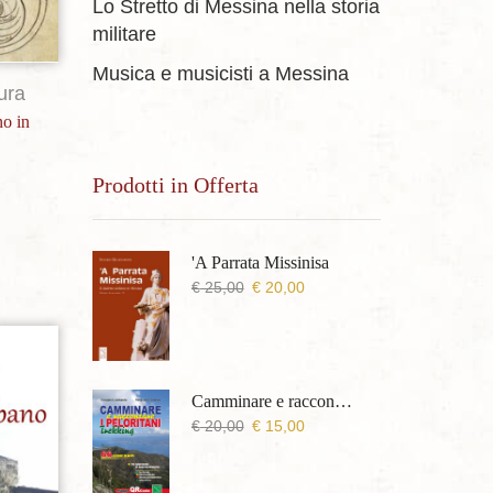
Lo Stretto di Messina nella storia
militare
Musica e musicisti a Messina
ura
no in
Prodotti in Offerta
'A Parrata Missinisa
Il
Il
€
25,00
€
20,00
prezzo
prezzo
originale
attuale
era:
è:
€ 25,00.
€ 20,00.
Camminare e raccontare i Peloritani Trekking
sideri
Il
Il
€
20,00
€
15,00
prezzo
prezzo
originale
attuale
era:
è: