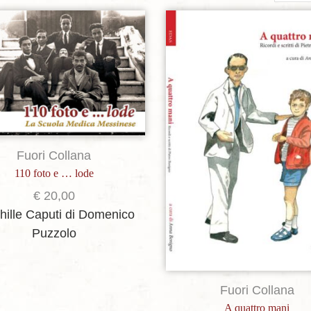
per
page
Aggiungi alla lista dei desideri
Aggiungi alla lista dei de
Fuori Collana
110 foto e … lode
€
20,00
hille Caputi
di Domenico
Puzzolo
Fuori Collana
A quattro mani