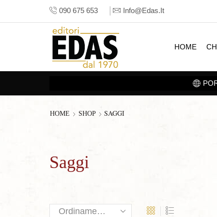
090 675 653
Info@edas.it
HOME
CH
SAGGI
HOME
SHOP
Saggi