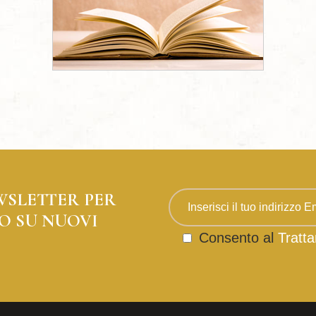
WSLETTER PER
O SU NUOVI
Consento al
Tratta