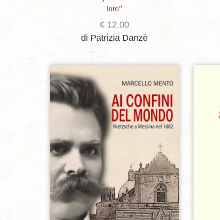
loro”
€
12,00
di Patrizia Danzè
Aggiungi alla lista dei desideri