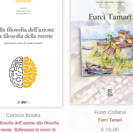
Aggiungi alla lista dei desideri
Aggiungi alla lista dei de
Fuori Collana
Corisco Books
Furci Tamarì
ilosofia dell’azione alla filosofia
€
15,00
 mente. Riflessioni in onore di