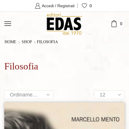
0
Accedi / Registrati
0
FILOSOFIA
HOME
SHOP
Filosofia
Products
per
page
Aggiungi alla lista dei desideri