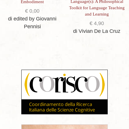
Language(s): A Philosophical
Embodiment
Toolkit for Language Teaching
€
0,00
and Learning
di edited by Giovanni
€
4,90
Pennisi
di Vivian De La Cruz