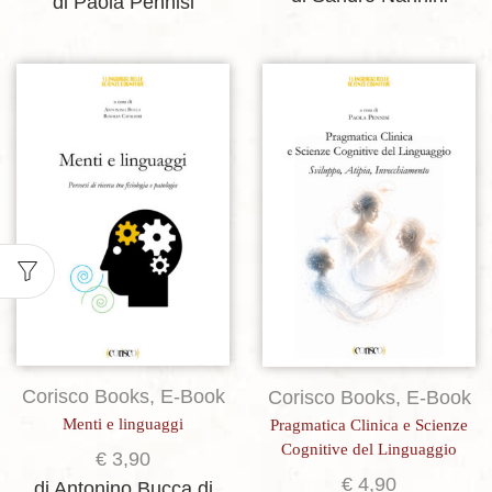
di Paola Pennisi
Aggiungi alla lista dei desideri
Aggiungi alla lista dei desideri
Corisco Books
,
E-Book
Corisco Books
,
E-Book
Menti e linguaggi
Pragmatica Clinica e Scienze
Cognitive del Linguaggio
€
3,90
€
4,90
di Antonino Bucca
di