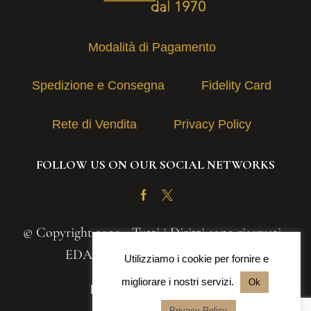
Modalità di Pagamento
Spedizione e Consegna
Fidelity Card
Rete di Vendita
Privacy Policy
FOLLOW US ON OUR SOCIAL NETWORKS
Facebook
Twitter
© Copyright 2020 - Tutti i Diritti sono riservati -
EDAS S.A.S. | P.IVA 03131030839
Utilizziamo i cookie per fornire e
migliorare i nostri servizi.
Ok
Powered by
Iteranea srl
Privacy Policy