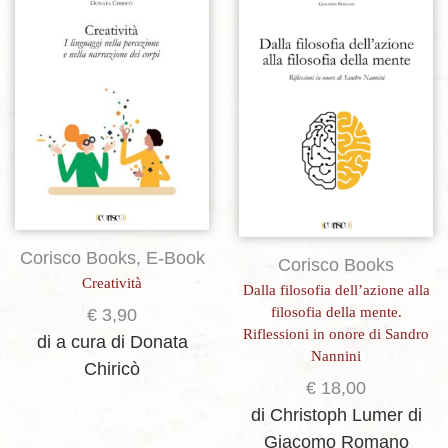
Aggiungi alla lista dei desideri
Aggiungi alla lista dei desideri
Corisco Books
,
E-Book
Corisco Books
Creatività
Dalla filosofia dell’azione alla
filosofia della mente.
€
3,90
Riflessioni in onore di Sandro
di a cura di Donata
Nannini
Chiricò
€
18,00
di Christoph Lumer
di
Giacomo Romano