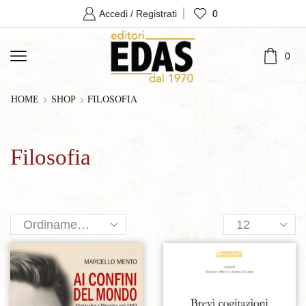
0
Accedi / Registrati
0
FILOSOFIA
HOME
SHOP
Filosofia
Products
per
page
Aggiungi alla lista dei desideri
Aggiungi alla lista dei desideri